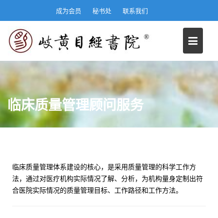
S
成为会员
秘书处
联系我们
k
i
p
t
o
c
o
n
临床质量管理顾问服务
t
e
n
t
临床质量管理体系建设的核心，是采用质量管理的科学工作方
法，通过对医疗机构实际情况了解、分析，为机构量身定制出符
合医院实际情况的质量管理目标、工作路径和工作方法。