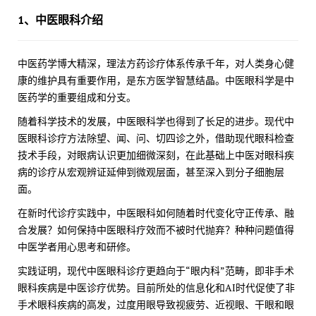
1、
中医眼科
介绍
中医药学博大精深，理法方药诊疗体系传承千年，对人类身心健
康的维护具有重要作用，是东方医学智慧结晶。中医眼科学是中
医药学的重要组成和分支。
随着科学技术的发展，中医眼科学也得到了长足的进步。现代中
医眼科诊疗方法除望、闻、问、切四诊之外，借助现代眼科检查
技术手段，对眼病认识更加细微深刻，在此基础上中医对眼科疾
病的诊疗从宏观辨证延伸到微观层面，甚至深入到分子细胞层
面。
在新时代诊疗实践中，中医眼科如何随着时代变化守正传承、融
合发展？如何保持中医眼科疗效而不被时代抛弃？种种问题值得
中医学者用心思考和研修。
实践证明，现代中医眼科诊疗更趋向于“眼内科”范畴，即非手术
眼科疾病是中医诊疗优势。目前所处的信息化和AI时代促使了非
手术眼科疾病的高发，过度用眼导致视疲劳、近视眼、干眼和眼