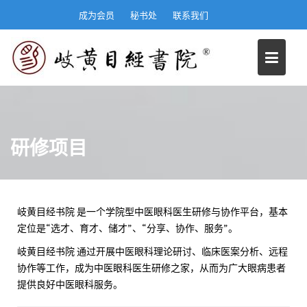
S
成为会员
秘书处
联系我们
k
i
p
t
o
c
o
n
研修项目
t
e
n
t
岐黄目经书院 是一个学院型中医眼科医生研修与协作平台，基本
定位是“选才、育才、储才”、“分享、协作、服务”。
岐黄目经书院 通过开展中医眼科理论研讨、临床医案分析、远程
协作等工作，成为中医眼科医生研修之家，从而为广大眼病患者
提供良好中医眼科服务。