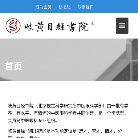
S
成为会员
秘书处
联系我们
k
i
p
t
o
c
o
n
首页
t
e
n
t
岐黄目经书院（北京视觉科学研究所中医眼科学部）由一批有学
养、有水平、有情怀的中医眼科学者共同创建，是一个学院型、
会员制中医眼科专业组织。
岐黄目经书院书院的基本功能定位是“选才、育才、储才，分