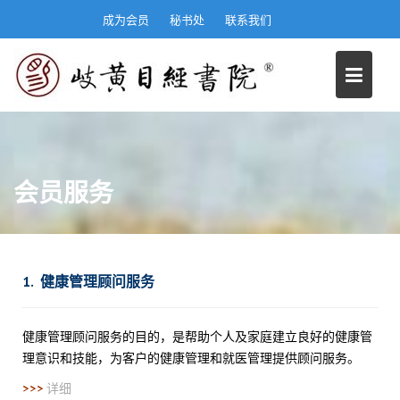
S
成为会员
秘书处
联系我们
k
i
p
t
o
c
o
n
会员服务
t
e
n
t
1.
健康管理顾问服务
健康管理顾问服务的目的，是帮助个人及家庭建立良好的健康管
理意识和技能，为客户的健康管理和就医管理提供顾问服务。
>>>
详细