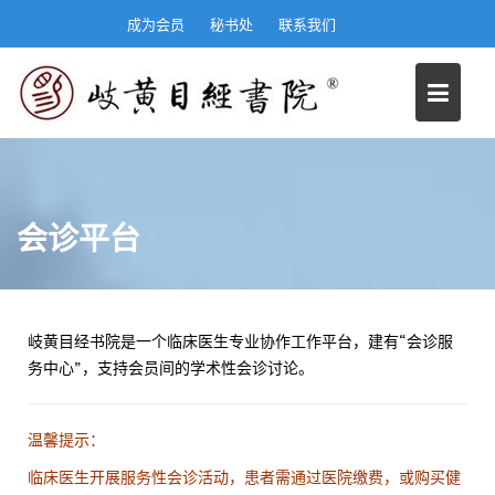
S
成为会员
秘书处
联系我们
k
i
p
t
o
c
o
n
会诊平台
t
e
n
t
岐黄目经书院是一个临床医生专业协作工作平台，建有“会诊服
务中心”，支持会员间的学术性会诊讨论。
温馨提示：
临床医生开展服务性会诊活动，患者需通过医院缴费，或购买健