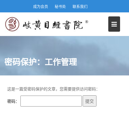
S
成为会员
秘书处
联系我们
k
i
p
t
o
c
o
n
密码保护：工作管理
t
e
n
t
这是一篇受密码保护的文章，您需要提供访问密码：
密码：