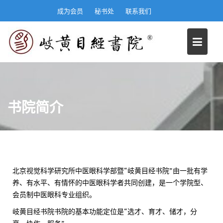
S
成为会员
秘书处
联系我们
k
i
p
t
o
c
o
n
书院简介
t
e
n
t
北京视觉科学研究所中医眼科学部暨“岐黄目经书院”由一批有学
养、有水平、有情怀的中医眼科学者共同创建，是一个学院型、
会员制中医眼科专业组织。
岐黄目经书院书院的基本功能定位是“选才、育才、储才，分