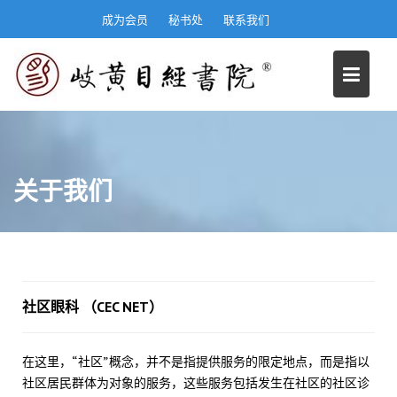
S
成为会员
秘书处
联系我们
k
i
p
t
o
c
o
n
关于我们
t
e
n
t
社区眼科 （CEC NET）
在这里，“社区”概念，并不是指提供服务的限定地点，而是指以
社区居民群体为对象的服务，这些服务包括发生在社区的社区诊